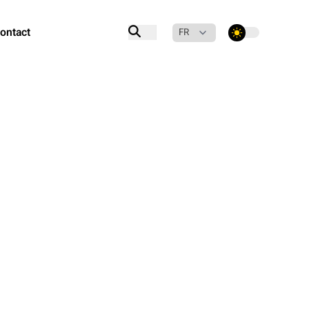
ontact
theme switcher